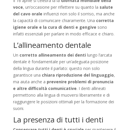
Il 16 aprile si celebra la la
Giornata mondiale della
voce
, un’occasione per riflettere su quanto la
salute
del cavo orale
influenzi non solo il sorriso, ma anche
la capacità di comunicare chiaramente. Una
corretta
igiene orale e la cura di denti e gengive
sono
infatti essenziali per parlare in modo efficace e chiaro.
L’allineamento dentale
Un
corretto allineamento dei denti
lungo l’arcata
dentale è fondamentale per un’adeguata posizione
della lingua durante il parlato: questo non solo
garantisce una
chiara riproduzione del linguaggio
,
ma aiuta anche a
prevenire problemi di pronuncia
e altre difficoltà comunicative
. I denti allineati
permettono alla lingua di muoversi liberamente e di
raggiungere le posizioni ottimali per la formazione dei
suoni.
La presenza di tutti i denti
Conservare tutti i denti è cruciale
per mantenere il