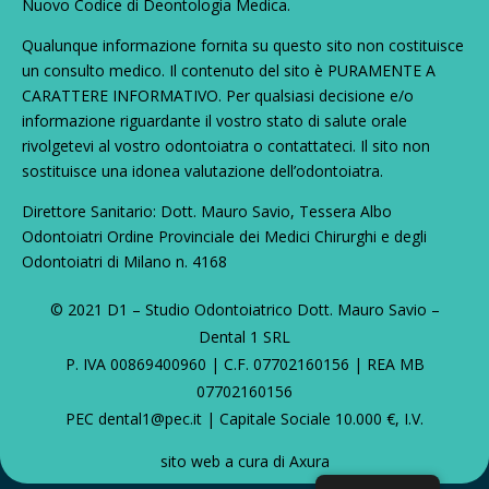
Nuovo Codice di Deontologia Medica.
Qualunque informazione fornita su questo sito non costituisce
un consulto medico. Il contenuto del sito è PURAMENTE A
CARATTERE INFORMATIVO. Per qualsiasi decisione e/o
informazione riguardante il vostro stato di salute orale
rivolgetevi al vostro odontoiatra o contattateci. Il sito non
sostituisce una idonea valutazione dell’odontoiatra.
Direttore Sanitario: Dott. Mauro Savio, Tessera Albo
Odontoiatri Ordine Provinciale dei Medici Chirurghi e degli
Odontoiatri di Milano n. 4168
© 2021 D1 – Studio Odontoiatrico Dott. Mauro Savio –
Dental 1 SRL
P. IVA 00869400960 | C.F. 07702160156 | REA MB
07702160156
PEC
dental1@pec.it
| Capitale Sociale 10.000 €, I.V.
sito web a cura di
Axura