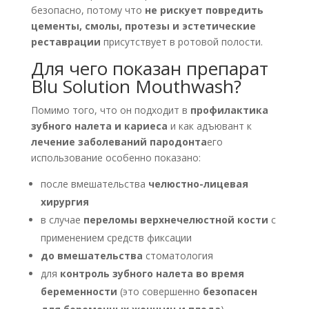
безопасно, потому что
не рискует повредить
цементы, смолы, протезы и эстетические
реставрации
присутствует в ротовой полости.
Для чего показан препарат
Blu Solution Mouthwash?
Помимо того, что он подходит в
профилактика
зубного налета и кариеса
и как адъювант к
лечение заболеваний пародонта
его
использование особенно показано:
после вмешательства
челюстно-лицевая
хирургия
в случае
переломы верхнечелюстной кости
с
применением средств фиксации
до вмешательства
стоматология
для
контроль зубного налета во время
беременности
(это совершенно
безопасен