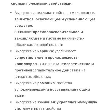
своими полезными свойствами
.
Выдержка из
мальва
: свойства
смягчающее,
защитное, освежающее и успокаивающее
средство
,
выполняет
противовоспалительное и
заживляющее действие
на слизистых
оболочках ротовой полости
Выдержка из
черника
: увеличивает
сопротивление и проницаемость
капилляров
, выполняет
антисептическое и
противовоспалительное действие
на
слизистых оболочках
Выдержка из
ромашка
: свойства
успокаивающий и восстанавливающий
ткани
Выдержка из
эхинацея
:
укрепляет иммунную
систему
и имеет свойства