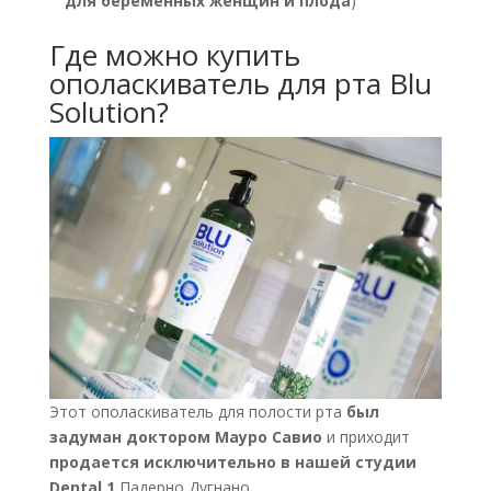
для беременных женщин и плода
)
Где можно купить
ополаскиватель для рта Blu
Solution?
Этот ополаскиватель для полости рта
был
задуман доктором Мауро Савио
и приходит
продается исключительно в нашей студии
Dental 1
Падерно Дугнано.